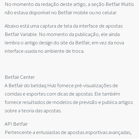
No momento da redação deste artigo, a seção Betfair Multis
não estava disponível no Betfair mobile ou no celular.
Abaixo está uma captura de tela da interface de apostas
Betfair Variable. No momento da publicação, ele ainda
lembra o antigo design do site da Betfair, em vez da nova
interface usada no ambiente de troca.
Betfair Center
A Betfair do betdaq Hub fornece pré-visualizações de
corridas e esportes com dicas de apostas. Ele também
fornece resultados de modelos de previsão e publica artigos
sobre a teoria das apostas.
API Betfair
Pertencente a entusiastas de apostas esportivas avançadas,