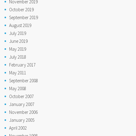
November 2019
October 2019
September 2019
August 2019
July 2019
June 2019
May 2019
July 2018
February 2017
May 2011
September 2008
May 2008
October 2007
January 2007
November 2006
January 2005
April 2002
November 1998