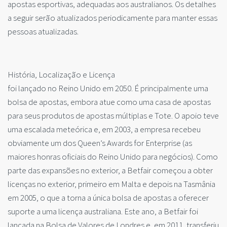
apostas esportivas, adequadas aos australianos. Os detalhes
a seguir serão atualizados periodicamente para manter essas
pessoas atualizadas.
História, Localização e Licença
foi lançado no Reino Unido em 2050. É principalmente uma
bolsa de apostas, embora atue como uma casa de apostas
para seus produtos de apostas múltiplas e Tote. O apoio teve
uma escalada meteórica e, em 2003, a empresa recebeu
obviamente um dos Queen’s Awards for Enterprise (as
maiores honras oficiais do Reino Unido para negócios). Como
parte das expansões no exterior, a Betfair começou a obter
licenças no exterior, primeiro em Malta e depois na Tasmânia
em 2005, o que a torna a única bolsa de apostas a oferecer
suporte a uma licença australiana. Este ano, a Betfair foi
lançada na Bolsa de Valores de Londres e, em 2011, transferiu