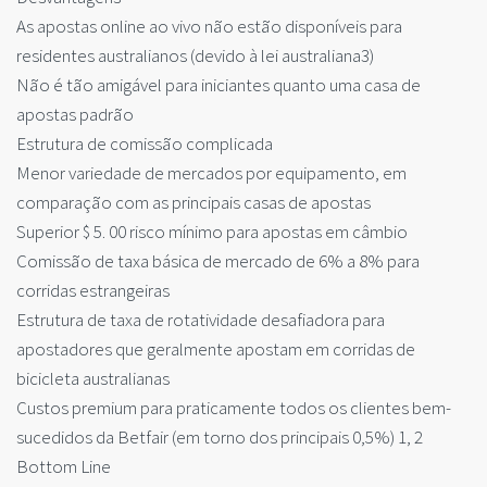
As apostas online ao vivo não estão disponíveis para
residentes australianos (devido à lei australiana3)
Não é tão amigável para iniciantes quanto uma casa de
apostas padrão
Estrutura de comissão complicada
Menor variedade de mercados por equipamento, em
comparação com as principais casas de apostas
Superior $ 5. 00 risco mínimo para apostas em câmbio
Comissão de taxa básica de mercado de 6% a 8% para
corridas estrangeiras
Estrutura de taxa de rotatividade desafiadora para
apostadores que geralmente apostam em corridas de
bicicleta australianas
Custos premium para praticamente todos os clientes bem-
sucedidos da Betfair (em torno dos principais 0,5%) 1, 2
Bottom Line