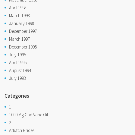
April 1998
March 1998
January 1998
December 1997
March 1997
December 1995
July 1995
April 1995
August 1994
July 1993
Categories
1
1000 Mg Cbd Vape Oil
2
Adutch Brides