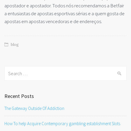
apostador e apostador. Todos nós recomendamos a Betfair
a entusiastas de apostas esportivas sérias e a quem gosta de
apostas em apostas vencedoras e de endereços.
blog
Search
for:
Recent Posts
The Gateway Outside Of Addiction
How To help Acquire Contemporary gambling establishment Slots