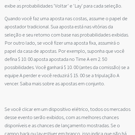
exibe as probabilidades ‘Voltar’ e ‘Lay’ para cada seleção.
Quando você faz uma aposta nas costas, assume o papel de
apostador tradicional. Sua aposta está nas vitórias da
seleção e seu retorno com base nas probabilidades exibidas.
Por outro lado, se você fizer uma aposta fixa, assumirá o
papel da casa de apostas. Por exemplo, suponha que você
defina $ 10. 00 aposta apostada no Time A em 2. 50
possibilidades. Você ganhará $ 10. 00 (antes da comissão) se a
equipe A perder e você reduzirá $ 15. 00 se a tripulação A
vencer. Saiba mais sobre as apostas em conjunto.
Se você clicar em um dispositivo elétrico, todos os mercados
desse evento serão exibidos, com as melhores chances
disponíveis e as chances de lançamento mostradas. Se o
campo back ou lay estiver em branco, isso indica que não há