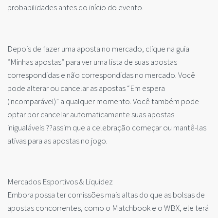
probabilidades antes do início do evento.
Depois de fazer uma aposta no mercado, clique na guia
“Minhas apostas” para ver uma lista de suas apostas
correspondidas e não correspondidas no mercado. Você
pode alterar ou cancelar as apostas “Em espera
(incomparável)” a qualquer momento. Você também pode
optar por cancelar automaticamente suas apostas
inigualáveis ??assim que a celebração começar ou mantê-las
ativas para as apostas no jogo.
Mercados Esportivos & Liquidez
Embora possa ter comissões mais altas do que as bolsas de
apostas concorrentes, como o Matchbook e o WBX, ele terá