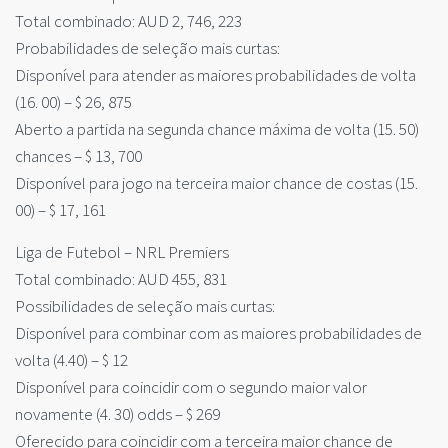
Total combinado: AUD 2, 746, 223
Probabilidades de seleção mais curtas:
Disponível para atender as maiores probabilidades de volta
(16. 00) – $ 26, 875
Aberto a partida na segunda chance máxima de volta (15. 50)
chances – $ 13, 700
Disponível para jogo na terceira maior chance de costas (15.
00) – $ 17, 161
Liga de Futebol – NRL Premiers
Total combinado: AUD 455, 831
Possibilidades de seleção mais curtas:
Disponível para combinar com as maiores probabilidades de
volta (4.40) – $ 12
Disponível para coincidir com o segundo maior valor
novamente (4. 30) odds – $ 269
Oferecido para coincidir com a terceira maior chance de