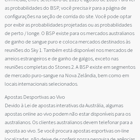
as probabilidades do BSP, você precisa ir para a página de
configurações na seção de corrida do site. Você pode optar
por exibir as probabilidades projetadas ou as probabilidades
de perto / longe. O BSP existe para os mercados australianos
de ganho de sangue puro e coloca mercados destinados às
reuniões do Sky 1. Também está disponível nos mercados de
arreios estrangeiros e de ganho de galgos, exceto nas
reuniões completas do Stones 2. A BSP existe em segmentos
de mercado puro-sangue na Nova Zelândia, bem como em
locais internacionais selecionados.
Apostas Desportivas ao Vivo
Devido à Lei de apostas interativas da Austrália, algumas
apostas online ao vivo podem não estar disponíveis para os
australianos. Os clientes australianos devem telefonar para a
aposta ao vivo. Se você procura apostas esportivas on-line
localizadas, não deixe de conferir nossa pesquisa de agências