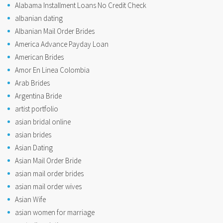
Alabama Installment Loans No Credit Check
albanian dating
Albanian Mail Order Brides
America Advance Payday Loan
American Brides
Amor En Linea Colombia
Arab Brides
Argentina Bride
artist portfolio
asian bridal online
asian brides
Asian Dating
Asian Mail Order Bride
asian mail order brides
asian mail order wives
Asian Wife
asian women for marriage