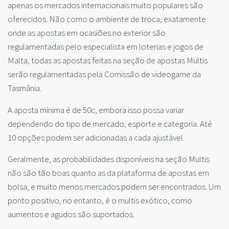
apenas os mercados internacionais muito populares são
oferecidos. Não como o ambiente de troca, exatamente
onde as apostas em ocasiões no exterior são
regulamentadas pelo especialista em loterias e jogos de
Malta, todas as apostas feitas na seção de apostas Multis
serão regulamentadas pela Comissão de videogame da
Tasmânia.
A aposta mínima é de 50c, embora isso possa variar
dependendo do tipo de mercado, esporte e categoria. Até
10 opções podem ser adicionadas a cada ajustável.
Geralmente, as probabilidades disponíveis na seção Multis
não são tão boas quanto as da plataforma de apostas em
bolsa, e muito menos mercados podem ser encontrados. Um
ponto positivo, no entanto, é o multis exótico, como
aumentos e agudos são suportados.