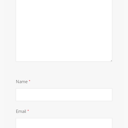
Name
*
Email
*