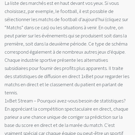
La liste des marchés est en haut devant vos yeux. Si vous
choisissez, par exemple, le football, il est possible de
sélectionner les matchs de football d’aujourd’hui (cliquez sur
“Matchs” dans ce cas) ou les situations à venir. En outre, on
peut parier sur les événements qui se produisent soit dans la
première, soit dans la deuxième période. Ce type de schéma
correspond également à de nombreux autres jeux d’équipe.
Chaque industrie sportive présente les alternatives
subsidiaires pour fournir des profits plus apparents. Il traite
des statistiques de diffusion en direct 1xBet pour regarder les
matchs en direct et le classement du patient en parlant de
tennis.
1xBet Stream – Pourquoi avez-vous besoin de statistiques?
En appréciant la compétition spectaculaire en direct, chaque
parieur a une chance unique de corriger sa prédiction sur la
base du score en direct et de la marée du match. C’est
vraiment spécial car chaque équipe ou peut-être un sportif