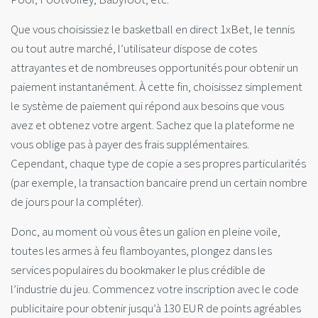
Que vous choisissiez le basketball en direct 1xBet, le tennis
ou tout autre marché, l’utilisateur dispose de cotes
attrayantes et de nombreuses opportunités pour obtenir un
paiement instantanément. À cette fin, choisissez simplement
le système de paiement qui répond aux besoins que vous
avez et obtenez votre argent. Sachez que la plateforme ne
vous oblige pas à payer des frais supplémentaires.
Cependant, chaque type de copie a ses propres particularités
(par exemple, la transaction bancaire prend un certain nombre
de jours pour la compléter).
Donc, au moment où vous êtes un galion en pleine voile,
toutes les armes à feu flamboyantes, plongez dans les
services populaires du bookmaker le plus crédible de
l’industrie du jeu. Commencez votre inscription avec le code
publicitaire pour obtenir jusqu’à 130 EUR de points agréables