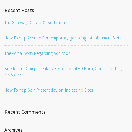
Recent Posts
The Gateway Outside Of Addiction
How To help Acquire Contemporary gambling establishment Slots
The Portal Away Regarding Addiction
BullsRush – Complimentary Recreational HD Porn, Complimentary
Sex Videos
How To help Gain Present day on line casino Slots
Recent Comments
Archives