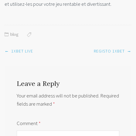
et utilisez-les pour votre jeu rentable et divertissant.
blog
Post
←
→
1XBET LIVE
REGISTO 1XBET
navigation
Leave a Reply
Your email address will not be published.
Required
fields are marked
*
Comment
*