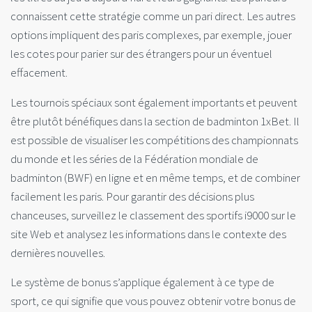
connaissent cette stratégie comme un pari direct. Les autres
options impliquent des paris complexes, par exemple, jouer
les cotes pour parier sur des étrangers pour un éventuel
effacement.
Les tournois spéciaux sont également importants et peuvent
être plutôt bénéfiques dans la section de badminton 1xBet. Il
est possible de visualiser les compétitions des championnats
du monde et les séries de la Fédération mondiale de
badminton (BWF) en ligne et en même temps, et de combiner
facilement les paris. Pour garantir des décisions plus
chanceuses, surveillez le classement des sportifs i9000 sur le
site Web et analysez les informations dans le contexte des
dernières nouvelles.
Le système de bonus s’applique également à ce type de
sport, ce qui signifie que vous pouvez obtenir votre bonus de