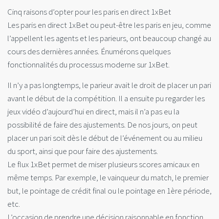
Cinq raisons d’opter pour les paris en direct 1xBet
Les paris en direct 1xBet ou peut-être les paris en jeu, comme
l’appellent les agents et les parieurs, ont beaucoup changé au
cours des dernières années. Énumérons quelques
fonctionnalités du processus moderne sur 1xBet.
Il n’y a pas longtemps, le parieur avait le droit de placer un pari
avant le début de la compétition. Il a ensuite pu regarder les
jeux vidéo d’aujourd’hui en direct, mais il n’a pas eu la
possibilité de faire des ajustements. De nos jours, on peut
placer un pari soit dès le début de l’événement ou au milieu
du sport, ainsi que pour faire des ajustements.
Le flux 1xBet permet de miser plusieurs scores amicaux en
même temps. Par exemple, le vainqueur du match, le premier
but, le pointage de crédit final ou le pointage en 1ère période,
etc.
L’occasion de prendre une décision raisonnable en fonction