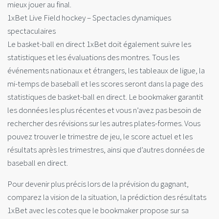
mieux jouer au final.
1xBet Live Field hockey – Spectacles dynamiques
spectaculaires
Le basket-ball en direct 1xBet doit également suivre les
statistiques et les évaluations des montres. Tous les
événements nationaux et étrangers, les tableaux de ligue, la
mi-temps de baseball et les scores seront dans la page des
statistiques de basket-ball en direct. Le bookmaker garantit
les données les plus récentes et vous n’avez pas besoin de
rechercher des révisions sur les autres plates-formes. Vous
pouvez trouver le trimestre de jeu, le score actuel et les
résultats après les trimestres, ainsi que d’autres données de
baseball en direct.
Pour devenir plus précis lors de la prévision du gagnant,
comparez la vision de la situation, la prédiction des résultats
1xBet avec les cotes que le bookmaker propose sur sa