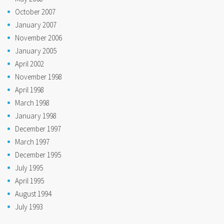
October 2007
January 2007
November 2006
January 2005
April 2002
November 1998
April 1998
March 1998
January 1998
December 1997
March 1997
December 1995
July 1995
April 1995
August 1994
July 1993