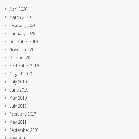
April 2020
March 2020
February 2020
January 2020
December 2019
November 2019
October 2019
September 2019
August 2019
July 2019
June 2019
May 2019
July 2018
February 2017
May 2011
September 2008
May 2008