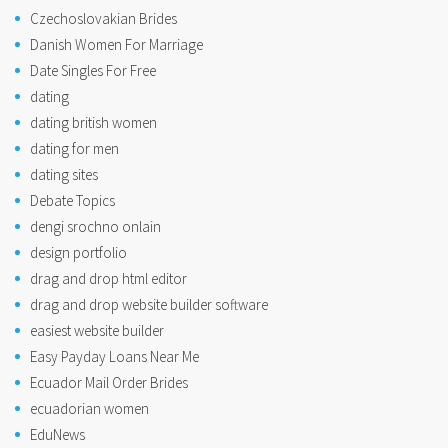
Czechoslovakian Brides
Danish Women For Marriage
Date Singles For Free
dating
dating british women
dating for men
dating sites
Debate Topics
dengi srochno onlain
design portfolio
drag and drop html editor
drag and drop website builder software
easiest website builder
Easy Payday Loans Near Me
Ecuador Mail Order Brides
ecuadorian women
EduNews