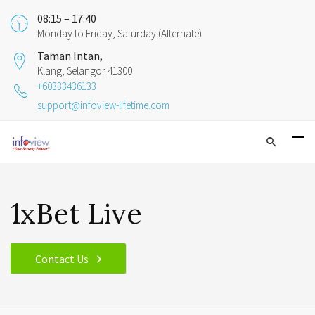
08:15 – 17:40
Monday to Friday, Saturday (Alternate)
Taman Intan,
Klang, Selangor 41300
+60333436133
support@infoview-lifetime.com
1xBet Live
Contact Us