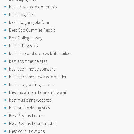
best art websites for artists
best blog sites
best blogging platform
Best Cbd Gummies Reddit
Best College Essay
best dating sites
best drag and drop website builder
best ecommerce sites
best ecommerce software
best ecommerce website builder
best essay writing service
Best Installment Loans In Hawaii
best musicians websites
best online dating sites
Best Payday Loans
Best Payday Loans In Utah
Best Porn Blowjobs